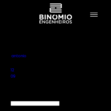
11
Posted on 2021-04-12
by
antonio
12
09
Deixe um comentário
Nome (obrigatório)
Email (não será publicado) (obrigatório)