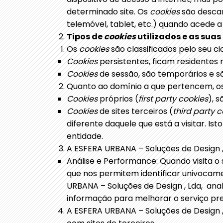
determinado site. Os
cookies
são desca
telemóvel, tablet, etc.) quando acede a
Tipos de
cookies
utilizados e as suas
Os
cookies
são classificados pelo seu c
Cookies
persistentes, ficam residentes
Cookies
de sessão, são temporários e s
Quanto ao domínio a que pertencem, o
Cookies
próprios (
first party cookies
), 
Cookies
de sites terceiros (
third party 
diferente daquele que está a visitar. 
entidade.
A ESFERA URBANA – Soluções de Design , 
Análise e Performance: Quando visita o
que nos permitem identificar univocamen
URBANA – Soluções de Design , Lda, ana
informação para melhorar o serviço pres
A ESFERA URBANA – Soluções de Design , 