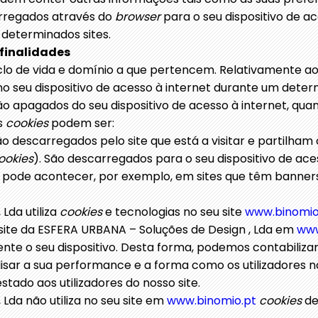
rregados através do
browser
para o seu dispositivo de a
 determinados sites.
 finalidades
iclo de vida e domínio a que pertencem. Relativamente ao 
 no seu dispositivo de acesso à internet durante um det
ão apagados do seu dispositivo de acesso à internet, qua
s
cookies
podem ser:
são descarregados pelo site que está a visitar e partilha
cookies
). São descarregados para o seu dispositivo de ace
Isto pode acontecer, por exemplo, em sites que têm banne
Lda utiliza
cookies
e tecnologias no seu site
www.binomio
 site da ESFERA URBANA – Soluções de Design , Lda em
www
te o seu dispositivo. Desta forma, podemos contabilizar 
lisar a sua performance e a forma como os utilizadores n
tado aos utilizadores do nosso site.
Lda não utiliza no seu site em
www.binomio.pt
cookies
de