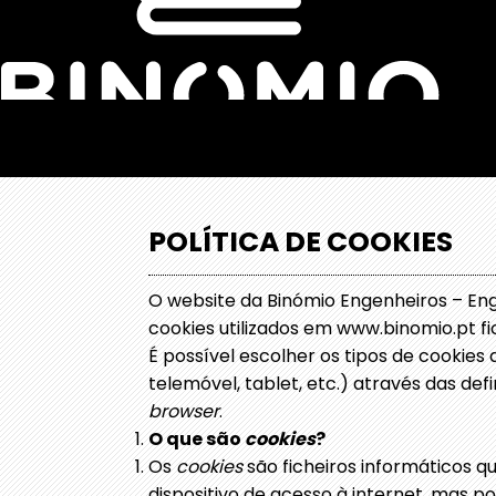
POLÍTICA DE COOKIES
O website da Binómio Engenheiros – Enge
cookies utilizados em www.binomio.pt fi
É possível escolher os tipos de cookies
telemóvel, tablet, etc.) através das de
browser
.
O que são
cookies
?
Os
cookies
são ficheiros informáticos 
dispositivo de acesso à internet, mas